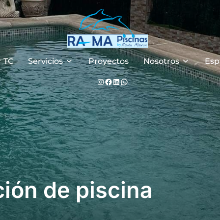
r TC
Servicios
Proyectos
Nosotros
Esp
Instagram
Facebook
LinkedIn
WhatsApp
ción de piscina