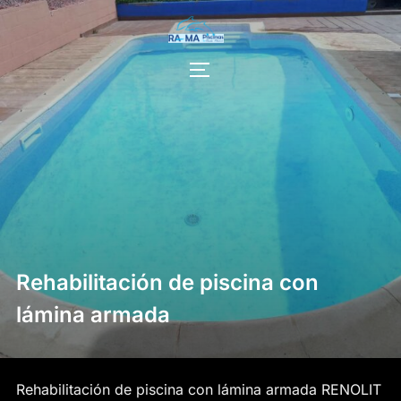
Saltar
al
contenido
ALTERNAR LA BARRA LATERAL Y
Rehabilitación de piscina con
lámina armada
Rehabilitación de piscina con lámina armada RENOLIT