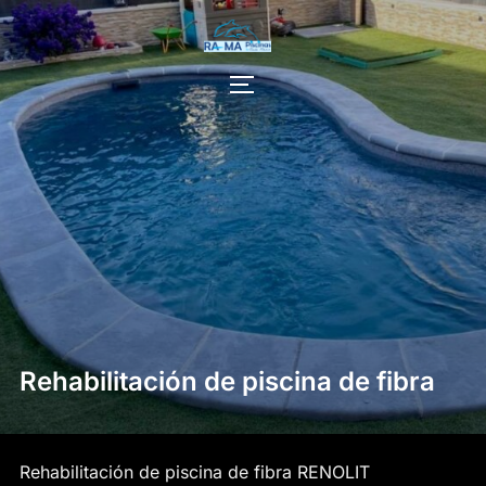
Saltar
al
contenido
ALTERNAR LA BARRA LATERAL Y
Rehabilitación de piscina de fibra
Rehabilitación de piscina de fibra RENOLIT