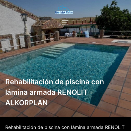
Saltar
al
contenido
ALTERNAR LA BARRA LATERAL Y
Rehabilitación de piscina con
lámina armada RENOLIT
ALKORPLAN
Rehabilitación de piscina con lámina armada RENOLIT