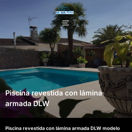
Saltar
al
contenido
ALTERNAR LA BARRA LATERAL Y
Piscina revestida con lámina
armada DLW
Piscina revestida con lámina armada DLW modelo