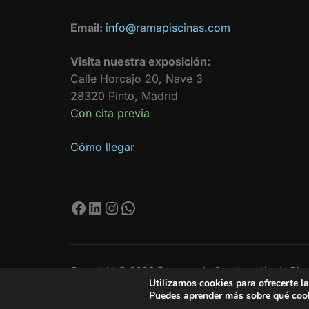
Email:
info@ramapiscinas.com
Visita nuestra exposición:
Calle Horcajo 20, Nave 3
28320 Pinto, Madrid
Con cita previa
Cómo llegar
Facebook
LinkedIn
Instagram
WhatsApp
Copyright © 2026 Empresa de Construcción de Pisci
Utilizamos cookies para ofrecerte l
Aviso Legal
|
Política de Privacidad
Puedes aprender más sobre qué cooki