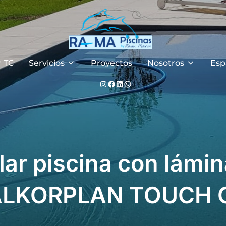
r TC
Servicios
Proyectos
Nosotros
Esp
Instagram
Facebook
LinkedIn
WhatsApp
ar piscina con lámi
ALKORPLAN TOUCH O