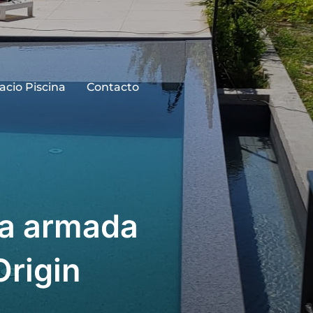
acio Piscina
Contacto
na armada
rigin